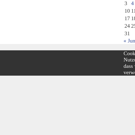
3
4
10
1
17
1
24
2
31
« Jun
Cooki
Nutzu
dass
verw