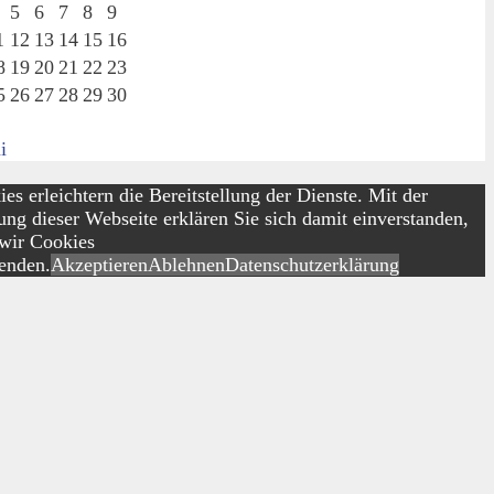
5
6
7
8
9
1
12
13
14
15
16
8
19
20
21
22
23
5
26
27
28
29
30
i
es erleichtern die Bereitstellung der Dienste. Mit der
ng dieser Webseite erklären Sie sich damit einverstanden,
 wir Cookies
enden.
Akzeptieren
Ablehnen
Datenschutzerklärung