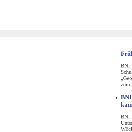
Frü
BNI 
Schu
„Geo
zu
BNI
kan
BNI 
Unte
Wöch