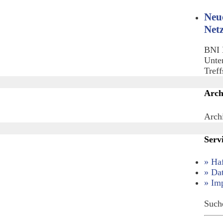
Neu
Net
BNI 
Unte
Tref
Arch
Arch
Serv
» Ha
» Da
» Im
Such