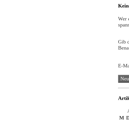
Kein
Wer e
spann
Gib 
Benac
E-Ma
Neu
Arti
M