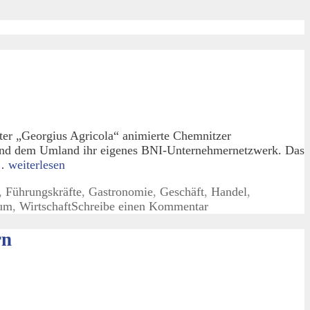
er „Georgius Agricola“ animierte Chemnitzer
z und dem Umland ihr eigenes BNI-Unternehmernetzwerk. Das
 …
weiterlesen
,
Führungskräfte
,
Gastronomie
,
Geschäft
,
Handel
,
um
,
Wirtschaft
Schreibe einen Kommentar
rn