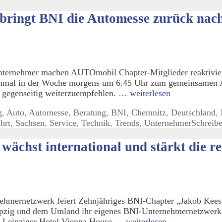
 bringt BNI die Automesse zurück nac
ternehmer machen AUTOmobil Chapter-Mitglieder reaktivier
einmal in der Woche morgens um 6.45 Uhr zum gemeinsamen A
ich gegenseitig weiterzuempfehlen. …
weiterlesen
g
,
Auto
,
Automesse
,
Beratung
,
BNI
,
Chemnitz
,
Deutschland
,
hrt
,
Sachsen
,
Service
,
Technik
,
Trends
,
Unternehmer
Schreib
ächst international und stärkt die re
hmernetzwerk feiert Zehnjähriges BNI-Chapter „Jakob Kees“ 
eipzig und dem Umland ihr eigenes BNI-Unternehmernetzwerk.
 im Leipziger Hotel Vienna House …
weiterlesen