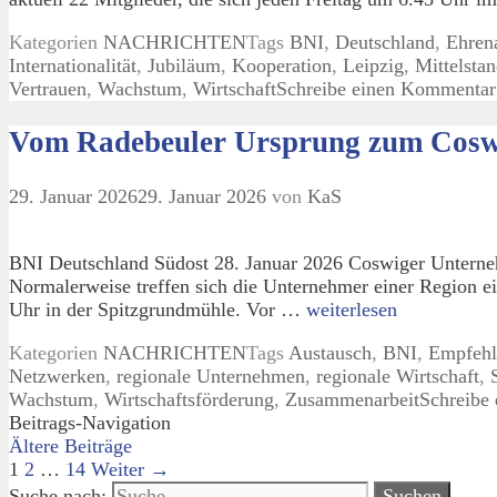
Kategorien
NACHRICHTEN
Tags
BNI
,
Deutschland
,
Ehren
Internationalität
,
Jubiläum
,
Kooperation
,
Leipzig
,
Mittelsta
Vertrauen
,
Wachstum
,
Wirtschaft
Schreibe einen Kommentar
Vom Radebeuler Ursprung zum Coswig
29. Januar 2026
29. Januar 2026
von
KaS
BNI Deutschland Südost 28. Januar 2026 Coswiger Unterneh
Normalerweise treffen sich die Unternehmer einer Region 
Uhr in der Spitzgrundmühle. Vor …
weiterlesen
Kategorien
NACHRICHTEN
Tags
Austausch
,
BNI
,
Empfehl
Netzwerken
,
regionale Unternehmen
,
regionale Wirtschaft
,
Wachstum
,
Wirtschaftsförderung
,
Zusammenarbeit
Schreibe
Beitrags-Navigation
Ältere Beiträge
1
2
…
14
Weiter →
Suche nach: