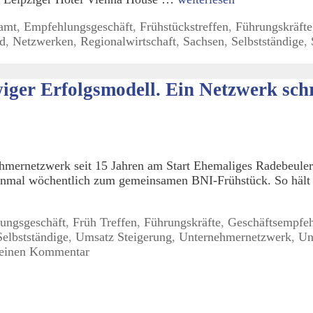
amt
,
Empfehlungsgeschäft
,
Frühstückstreffen
,
Führungskräfte
nd
,
Netzwerken
,
Regionalwirtschaft
,
Sachsen
,
Selbstständige
,
er Erfolgsmodell. Ein Netzwerk schre
mernetzwerk seit 15 Jahren am Start Ehemaliges Radebeuler 
einmal wöchentlich zum gemeinsamen BNI-Frühstück. So hält
ungsgeschäft
,
Früh Treffen
,
Führungskräfte
,
Geschäftsempfe
Selbstständige
,
Umsatz Steigerung
,
Unternehmernetzwerk
,
Un
 einen Kommentar