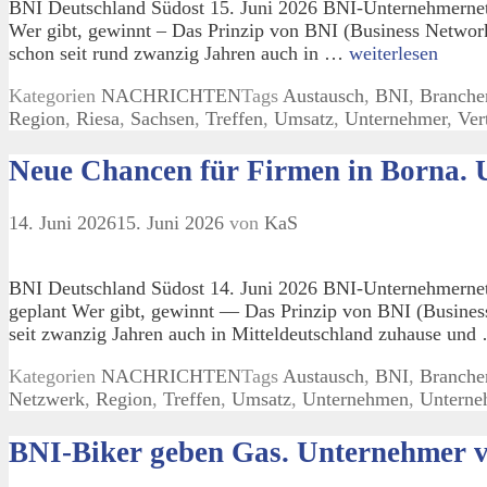
BNI Deutschland Südost 15. Juni 2026 BNI-Unternehmernetz
Wer gibt, gewinnt – Das Prinzip von BNI (Business Network
schon seit rund zwanzig Jahren auch in …
weiterlesen
Kategorien
NACHRICHTEN
Tags
Austausch
,
BNI
,
Branche
Region
,
Riesa
,
Sachsen
,
Treffen
,
Umsatz
,
Unternehmer
,
Ver
Neue Chancen für Firmen in Borna. 
14. Juni 2026
15. Juni 2026
von
KaS
BNI Deutschland Südost 14. Juni 2026 BNI-Unternehmernetz
geplant Wer gibt, gewinnt — Das Prinzip von BNI (Busines
seit zwanzig Jahren auch in Mitteldeutschland zuhause un
Kategorien
NACHRICHTEN
Tags
Austausch
,
BNI
,
Branche
Netzwerk
,
Region
,
Treffen
,
Umsatz
,
Unternehmen
,
Unterne
BNI-Biker geben Gas. Unternehmer v