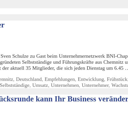
er
 Sven Schulze zu Gast beim Unternehmernetzwerk BNI-Chapt
n gründeten Selbstständige und Führungskräfte aus Chemnit
 der aktuell 35 Mitglieder, die sich jeden Dienstag um 6.45
emnitz
,
Deutschland
,
Empfehlungen
,
Entwicklung
,
Frühstück
Selbstständige
,
Umsatz
,
Unternehmen
,
Unternehmer
,
Wachst
ücksrunde kann Ihr Business verände