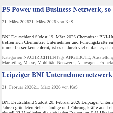
PS Power und Business Netzwerk, so
21. März 2026
21. März 2026
von
KaS
BNI Deutschland Südost 19. März 2026 Chemnitzer BNI-Un
treffen sich Chemnitzer Unternehmer und Führungskräfte 
immer besser kennenlernt, ist es dadurch viel einfacher, s
Kategorien
NACHRICHTEN
Tags
ANGEBOTE
,
Ausstellun
Marketing
,
Messe
,
Mobilität
,
Netzwerk
,
Neuwagen
,
Probefa
Leipziger BNI Unternehmernetzwerk w
21. Februar 2026
21. März 2026
von
KaS
BNI Deutschland Südost 20. Februar 2026 Leipziger Unterne
Jahren gründeten Selbstständige und Führungskräfte aus L
aktuell 22 Mitglieder, die sich jeden Freitag um 6.45 Uhr