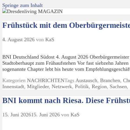
Springe zum Inhalt
Frühstück mit dem Oberbürgermeist
4. August 2026
von
KaS
BNI Deutschland Südost 4. August 2026 Oberbürgermeister
Stadtoberhaupt zum Frühaufstehen Vor fast siebzehn Jahre
sogenannte Chapter lebt bis heute vom Empfehlungsgeschäft
Kategorien
NACHRICHTEN
Tags
Austausch
,
Branchen
,
Ch
Innenstadt
,
Mitglieder
,
Netzwerk
,
Politik
,
Region
,
Sachsen
,
BNI kommt nach Riesa. Diese Frühst
15. Juni 2026
15. Juni 2026
von
KaS