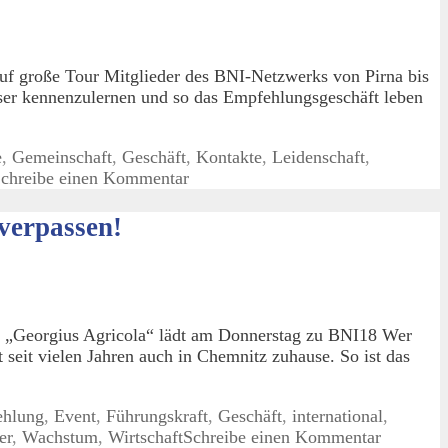
f große Tour Mitglieder des BNI-Netzwerks von Pirna bis
ser kennenzulernen und so das Empfehlungsgeschäft leben
e
,
Gemeinschaft
,
Geschäft
,
Kontakte
,
Leidenschaft
,
chreibe einen Kommentar
 verpassen!
 „Georgius Agricola“ lädt am Donnerstag zu BNI18 Wer
eit vielen Jahren auch in Chemnitz zuhause. So ist das
hlung
,
Event
,
Führungskraft
,
Geschäft
,
international
,
er
,
Wachstum
,
Wirtschaft
Schreibe einen Kommentar