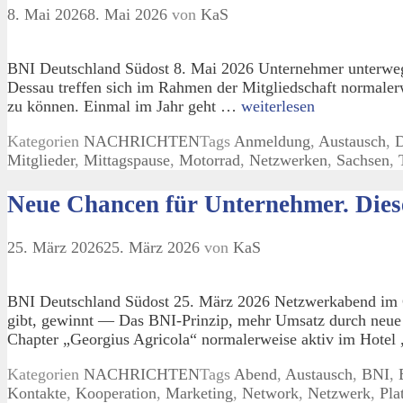
8. Mai 2026
8. Mai 2026
von
KaS
BNI Deutschland Südost 8. Mai 2026 Unternehmer unterweg
Dessau treffen sich im Rahmen der Mitgliedschaft normaler
zu können. Einmal im Jahr geht …
weiterlesen
Kategorien
NACHRICHTEN
Tags
Anmeldung
,
Austausch
,
D
Mitglieder
,
Mittagspause
,
Motorrad
,
Netzwerken
,
Sachsen
,
Neue Chancen für Unternehmer. Dieses
25. März 2026
25. März 2026
von
KaS
BNI Deutschland Südost 25. März 2026 Netzwerkabend im 
gibt, gewinnt — Das BNI-Prinzip, mehr Umsatz durch neue K
Chapter „Georgius Agricola“ normalerweise aktiv im Hote
Kategorien
NACHRICHTEN
Tags
Abend
,
Austausch
,
BNI
,
Kontakte
,
Kooperation
,
Marketing
,
Network
,
Netzwerk
,
Pla