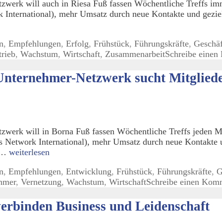
werk will auch in Riesa Fuß fassen Wöchentliche Treffs imm
 International), mehr Umsatz durch neue Kontakte und geziel
n
,
Empfehlungen
,
Erfolg
,
Frühstück
,
Führungskräfte
,
Geschäf
trieb
,
Wachstum
,
Wirtschaft
,
Zusammenarbeit
Schreibe eine
Unternehmer-Netzwerk sucht Mitglied
werk will in Borna Fuß fassen Wöchentliche Treffs jeden M
s Network International), mehr Umsatz durch neue Kontakte 
d …
weiterlesen
n
,
Empfehlungen
,
Entwicklung
,
Frühstück
,
Führungskräfte
,
G
hmer
,
Vernetzung
,
Wachstum
,
Wirtschaft
Schreibe einen Kom
erbinden Business und Leidenschaft