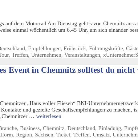
s auf dem Motorrad Am Dienstag geht’s von Chemnitz aus au
weise einmal wöchentlich um 6.45 Uhr, um sich einander bes
eutschland
,
Empfehlungen
,
Frühstück
,
Führungskräfte
,
Gäst
Tour
,
Treffen
,
Unternehmen
,
Veranstaltungen
,
xUnternehmer
S
 Event in Chemnitz solltest du nicht
Chemnitzer „Haus voller Fliesen“ BNI-Unternehmernetzwerk
ontakte und gezielte Geschäftsempfehlungen zu machen, ist s
l „Chemnitzer …
weiterlesen
Branche
,
Business
,
Chemnitz
,
Deutschland
,
Einladung
,
Empfe
ttform
,
Region
,
Sachsen
,
Ticket
,
Treffen
,
Umsatz
,
Unternehm