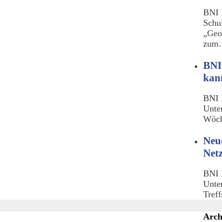
BNI 
Schu
„Geo
zu
BNI
kan
BNI 
Unte
Wöch
Neu
Net
BNI 
Unte
Tref
Arch