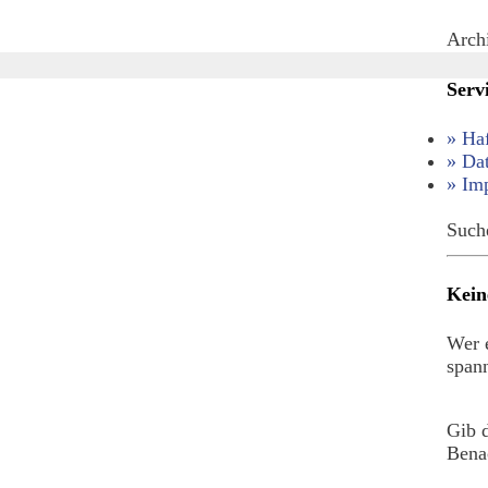
Arch
Serv
» Ha
» Da
» Im
Such
Kein
Wer e
spann
Gib 
Benac