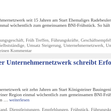
mernetzwerk seit 15 Jahren am Start Ehemaliges Radebeuler 
einmal wöchentlich zum gemeinsamen BNI-Frühstück. So hält
ungsgeschäft
,
Früh Treffen
,
Führungskräfte
,
Geschäftsempfe
Selbstständige
,
Umsatz Steigerung
,
Unternehmernetzwerk
,
Un
 einen Kommentar
r Unternehmernetzwerk schreibt Erfo
rnetzwerk seit zehn Jahren am Start Königsteiner Bauingenie
 einer Region einmal wöchentlich zum gemeinsamen BNI-Frühs
ren …
weiterlesen
land
,
Dienstleistungen
,
Empfehlungen
,
Frühstück
,
Führungskr