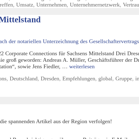
reffen
,
Umsatz
,
Unternehmen
,
Unternehmernetzwerk
,
Vertra
Mittelstand
Corporate Connections für Sachsens Mittelstand Drei Dresd
sie groß geworden: Andreas A. Müller, Geschäftsführer der D
tation“, sowie Jens Fiedler, …
weiterlesen
ons
,
Deutschland
,
Dresden
,
Empfehlungen
,
global
,
Gruppe
,
i
die spannenden Artikel aus der Region verfolgen!