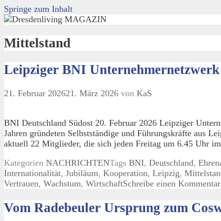
Springe zum Inhalt
Mittelstand
Leipziger BNI Unternehmernetzwerk w
21. Februar 2026
21. März 2026
von
KaS
BNI Deutschland Südost 20. Februar 2026 Leipziger Unterne
Jahren gründeten Selbstständige und Führungskräfte aus L
aktuell 22 Mitglieder, die sich jeden Freitag um 6.45 Uhr
Kategorien
NACHRICHTEN
Tags
BNI
,
Deutschland
,
Ehren
Internationalität
,
Jubiläum
,
Kooperation
,
Leipzig
,
Mittelsta
Vertrauen
,
Wachstum
,
Wirtschaft
Schreibe einen Kommentar
Vom Radebeuler Ursprung zum Coswig