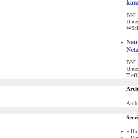
kan
BNI 
Unte
Wöch
Neu
Net
BNI 
Unte
Tref
Arch
Arch
Serv
» Ha
» Da