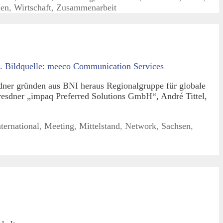
uen
,
Wirtschaft
,
Zusammenarbeit
ner gründen aus BNI heraus Regionalgruppe für globale
resdner „impaq Preferred Solutions GmbH“, André Tittel,
nternational
,
Meeting
,
Mittelstand
,
Network
,
Sachsen
,