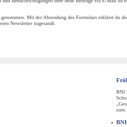
 und Benachrichtigungen über neue Beiträge via E-Mail zu er
 genommen. Mit der Absendung des Formulars erklärst du dic
eien Newsletter zugesandt.
Frü
BNI 
Schu
„Geo
zu
BNI