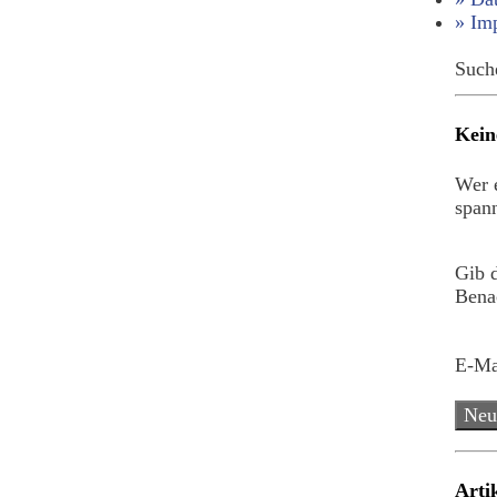
» Im
Such
Kein
Wer e
spann
Gib 
Benac
E-Ma
Neu
Arti