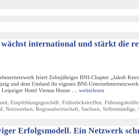
ächst international und stärkt die re
hmernetzwerk feiert Zehnjähriges BNI-Chapter „Jakob Kees“ 
eipzig und dem Umland ihr eigenes BNI-Unternehmernetzwerk.
 im Leipziger Hotel Vienna House …
weiterlesen
amt
,
Empfehlungsgeschäft
,
Frühstückstreffen
,
Führungskräfte
nd
,
Netzwerken
,
Regionalwirtschaft
,
Sachsen
,
Selbstständige
,
er Erfolgsmodell. Ein Netzwerk schre