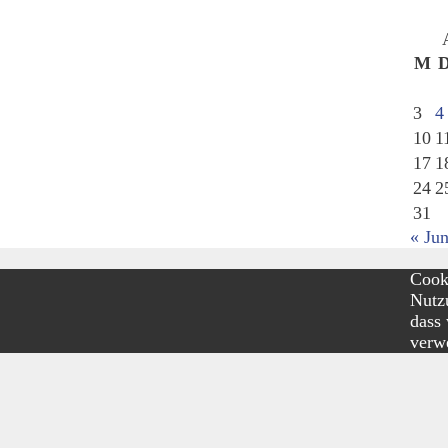
M
3
4
10
1
17
1
24
2
31
« Jun
Cooki
Nutzu
dass
verw