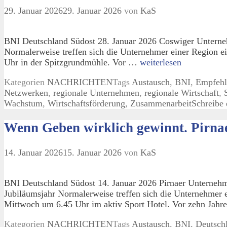
29. Januar 2026
29. Januar 2026
von
KaS
BNI Deutschland Südost 28. Januar 2026 Coswiger Unterneh
Normalerweise treffen sich die Unternehmer einer Region 
Uhr in der Spitzgrundmühle. Vor …
weiterlesen
Kategorien
NACHRICHTEN
Tags
Austausch
,
BNI
,
Empfehl
Netzwerken
,
regionale Unternehmen
,
regionale Wirtschaft
,
Wachstum
,
Wirtschaftsförderung
,
Zusammenarbeit
Schreibe
Wenn Geben wirklich gewinnt. Pirnae
14. Januar 2026
15. Januar 2026
von
KaS
BNI Deutschland Südost 14. Januar 2026 Pirnaer Unternehme
Jubiläumsjahr Normalerweise treffen sich die Unternehmer
Mittwoch um 6.45 Uhr im aktiv Sport Hotel. Vor zehn Jah
Kategorien
NACHRICHTEN
Tags
Austausch
,
BNI
,
Deutsch