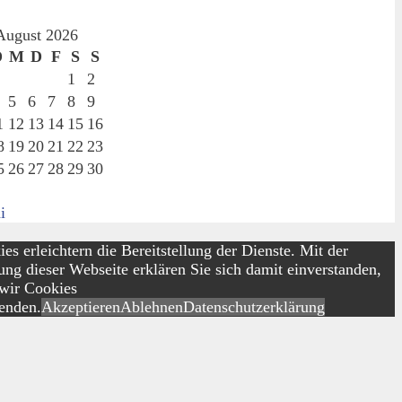
August 2026
D
M
D
F
S
S
1
2
5
6
7
8
9
1
12
13
14
15
16
8
19
20
21
22
23
5
26
27
28
29
30
i
es erleichtern die Bereitstellung der Dienste. Mit der
ng dieser Webseite erklären Sie sich damit einverstanden,
 wir Cookies
enden.
Akzeptieren
Ablehnen
Datenschutzerklärung