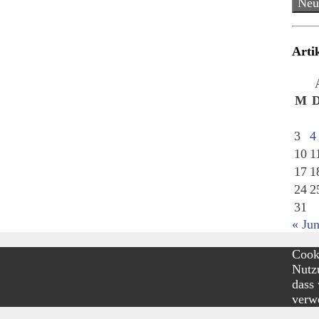
Neu
Arti
M
3
4
10
1
17
1
24
2
31
« Jun
Cooki
Nutzu
dass
verw