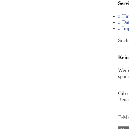
Serv
» Ha
» Da
» Im
Such
Kein
Wer e
spann
Gib 
Benac
E-Ma