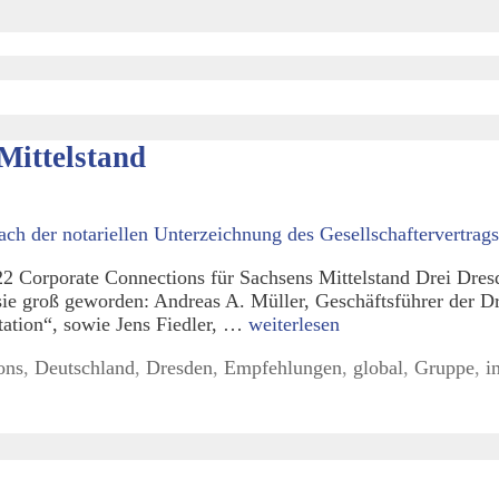
Mittelstand
Corporate Connections für Sachsens Mittelstand Drei Dresd
sie groß geworden: Andreas A. Müller, Geschäftsführer der D
tation“, sowie Jens Fiedler, …
weiterlesen
ons
,
Deutschland
,
Dresden
,
Empfehlungen
,
global
,
Gruppe
,
i