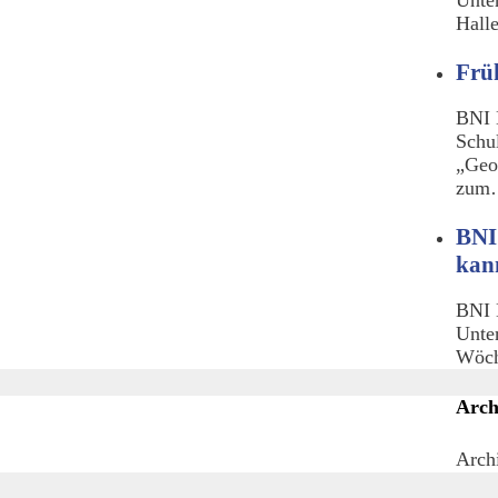
Hall
Frü
BNI 
Schu
„Geo
zu
BNI
kan
BNI 
Unte
Wöch
Arch
Arch