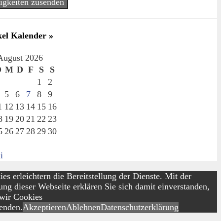
igkeiten zusenden
kel Kalender »
August 2026
D
M
D
F
S
S
1
2
5
6
7
8
9
1
12
13
14
15
16
8
19
20
21
22
23
5
26
27
28
29
30
i
es erleichtern die Bereitstellung der Dienste. Mit der
ng dieser Webseite erklären Sie sich damit einverstanden,
 wir Cookies
enden.
Akzeptieren
Ablehnen
Datenschutzerklärung