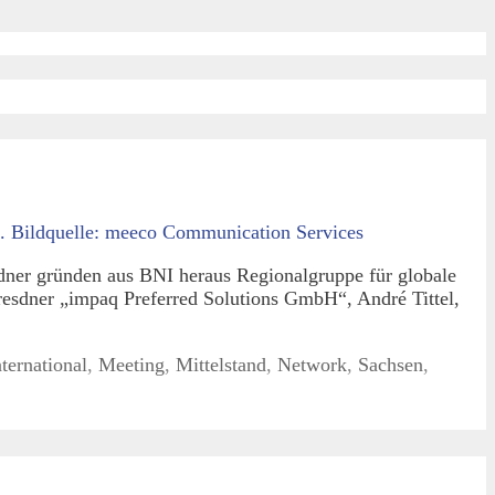
ner gründen aus BNI heraus Regionalgruppe für globale
resdner „impaq Preferred Solutions GmbH“, André Tittel,
nternational
,
Meeting
,
Mittelstand
,
Network
,
Sachsen
,