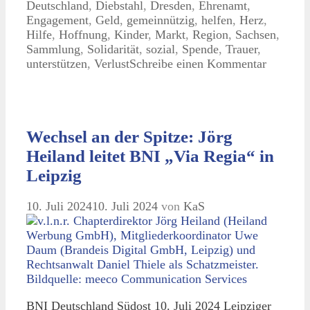
Deutschland
,
Diebstahl
,
Dresden
,
Ehrenamt
,
Engagement
,
Geld
,
gemeinnützig
,
helfen
,
Herz
,
Hilfe
,
Hoffnung
,
Kinder
,
Markt
,
Region
,
Sachsen
,
Sammlung
,
Solidarität
,
sozial
,
Spende
,
Trauer
,
unterstützen
,
Verlust
Schreibe einen Kommentar
Wechsel an der Spitze: Jörg
Heiland leitet BNI „Via Regia“ in
Leipzig
10. Juli 2024
10. Juli 2024
von
KaS
BNI Deutschland Südost 10. Juli 2024 Leipziger