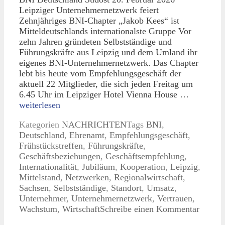
Leipziger Unternehmernetzwerk feiert
Zehnjähriges BNI-Chapter „Jakob Kees“ ist
Mitteldeutschlands internationalste Gruppe Vor
zehn Jahren gründeten Selbstständige und
Führungskräfte aus Leipzig und dem Umland ihr
eigenes BNI-Unternehmernetzwerk. Das Chapter
lebt bis heute vom Empfehlungsgeschäft der
aktuell 22 Mitglieder, die sich jeden Freitag um
6.45 Uhr im Leipziger Hotel Vienna House …
weiterlesen
Kategorien
NACHRICHTEN
Tags
BNI
,
Deutschland
,
Ehrenamt
,
Empfehlungsgeschäft
,
Frühstückstreffen
,
Führungskräfte
,
Geschäftsbeziehungen
,
Geschäftsempfehlung
,
Internationalität
,
Jubiläum
,
Kooperation
,
Leipzig
,
Mittelstand
,
Netzwerken
,
Regionalwirtschaft
,
Sachsen
,
Selbstständige
,
Standort
,
Umsatz
,
Unternehmer
,
Unternehmernetzwerk
,
Vertrauen
,
Wachstum
,
Wirtschaft
Schreibe einen Kommentar