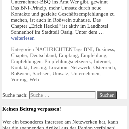
Unternehmer-BBQ ins Amt Wer gibt, gewinnt —
Das BNI-Prinzip, mehr Umsatz durch neue
Kontakte und gezielte Geschäftsempfehlungen zu
machen, ist auch in Roßwein zuhause. Das
Chapter „Erich Heckel“ ist aktiv im Landhotel
Sonnenhof im Stadtteil Ossig. Unter dem …
weiterlesen
Kategorien
NACHRICHTEN
Tags
BNI
,
Business
,
Chapter
,
Deutschland
,
Empfang
,
Empfehlung
,
Empfehlungen
,
Empfehlungsnetzwerk
,
Internet
,
Kontakt
,
Leisnig
,
Location
,
Netzwerk
,
Österreich
,
Roßwein
,
Sachsen
,
Umsatz
,
Unternehmen
,
Vortrag
,
Web
Suche nach:
Keinen Beitrag verpassen!
Wer ein besonderes Interesse am Netzwerken hat, kann
hier die spannenden Artikel aus der Region verfolgen!