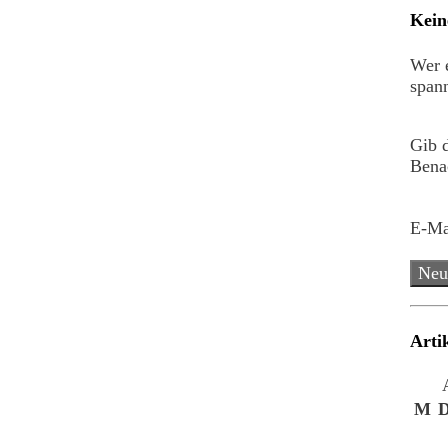
Kein
Wer e
spann
Gib 
Benac
E-Ma
Neu
Arti
M