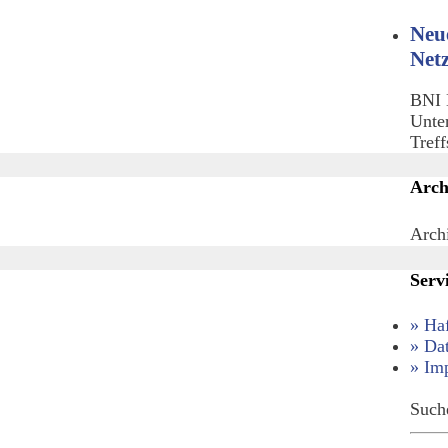
Neu
Net
BNI 
Unte
Tref
Arch
Arch
Serv
» Ha
» Da
» Im
Such