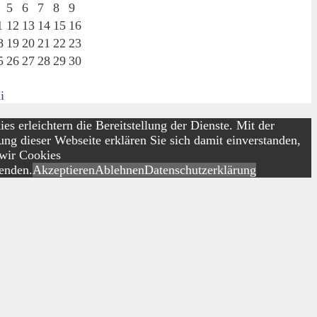
5
6
7
8
9
1
12
13
14
15
16
8
19
20
21
22
23
5
26
27
28
29
30
i
es erleichtern die Bereitstellung der Dienste. Mit der
ng dieser Webseite erklären Sie sich damit einverstanden,
 wir Cookies
enden.
Akzeptieren
Ablehnen
Datenschutzerklärung