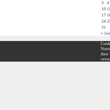
3
4
10
1
17
1
24
2
31
« Jun
Cooki
Nutzu
dass
verw