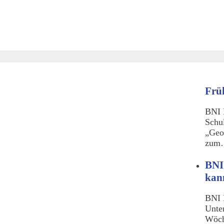
Frü
BNI 
Schu
„Geo
zu
BNI
kan
BNI 
Unte
Wöch