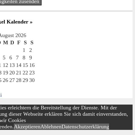
igkeiten zusenden
kel Kalender »
August 2026
D
M
D
F
S
S
1
2
5
6
7
8
9
1
12
13
14
15
16
8
19
20
21
22
23
5
26
27
28
29
30
i
es erleichtern die Bereitstellung der Dienste. Mit der
ng dieser Webseite erklären Sie sich damit einverstanden,
 wir Cookies
enden.
Akzeptieren
Ablehnen
Datenschutzerklärung