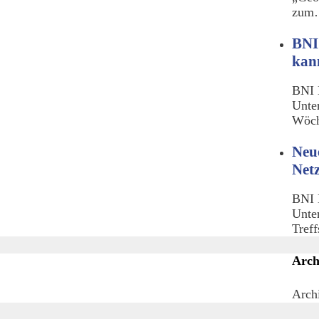
zu
BNI
kan
BNI 
Unte
Wöch
Neu
Net
BNI 
Unte
Tref
Arch
Arch