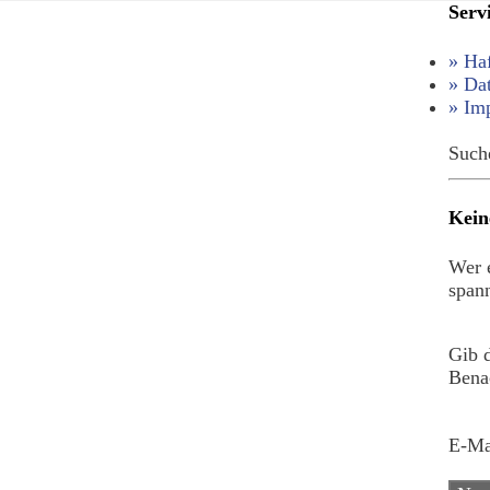
Serv
» Ha
» Da
» Im
Such
Kein
Wer e
spann
Gib 
Benac
E-Ma