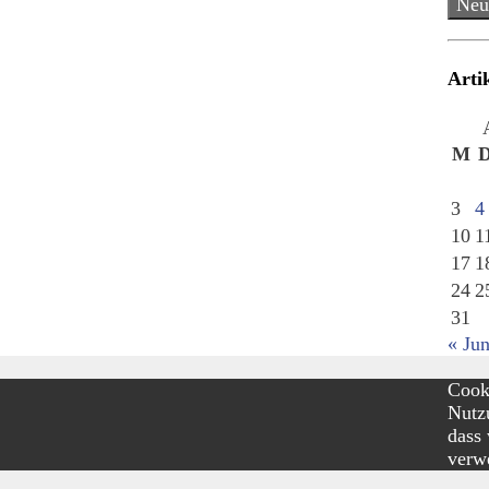
Neu
Arti
M
3
4
10
1
17
1
24
2
31
« Jun
Cooki
Nutzu
dass
verw