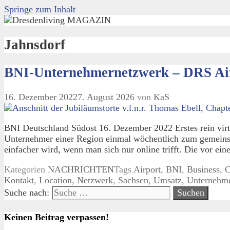
Springe zum Inhalt
Jahnsdorf
BNI-Unternehmernetzwerk – DRS Airpo
16. Dezember 2022
7. August 2026
von
KaS
BNI Deutschland Südost 16. Dezember 2022 Erstes rein virt
Unternehmer einer Region einmal wöchentlich zum gemeins
einfacher wird, wenn man sich nur online trifft. Die vor e
Kategorien
NACHRICHTEN
Tags
Airport
,
BNI
,
Business
,
C
Kontakt
,
Location
,
Netzwerk
,
Sachsen
,
Umsatz
,
Unternehm
Suche nach:
Keinen Beitrag verpassen!