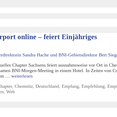
rt online – feiert Einjähriges
uelles Chapter Sachsens feiert ausnahmsweise vor Ort in Che
amen BNI-Morgen-Meeting in einem Hotel. In Zeiten von Cor
inem …
weiterlesen
hapter
,
Chemnitz
,
Deutschland
,
Empfang
,
Empfehlung
,
Empf
en
,
Web