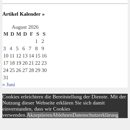
Artikel Kalender »
August 2026
M
D
M
D
F
S
S
1
2
3
4
5
6
7
8
9
10
11
12
13
14
15
16
17
18
19
20
21
22
23
24
25
26
27
28
29
30
31
« Juni
Cookies erleichtern die Bereitstellung der Dienste. Mit der
Nutzung dieser Webseite erklären Sie sich damit
einverstanden, dass wir Cookies
verwenden.
Akzeptieren
Ablehnen
Datenschutzerklärung