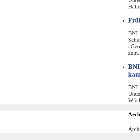
Hall
Frü
BNI 
Schu
„Geo
zu
BNI
kan
BNI 
Unte
Wöch
Arch
Arch