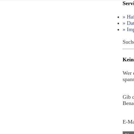
Serv
» Ha
» Da
» Im
Such
Kein
Wer e
spann
Gib 
Benac
E-Ma