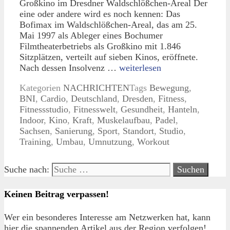
Großkino im Dresdner Waldschlößchen-Areal Der
eine oder andere wird es noch kennen: Das
Bofimax im Waldschlößchen-Areal, das am 25.
Mai 1997 als Ableger eines Bochumer
Filmtheaterbetriebs als Großkino mit 1.846
Sitzplätzen, verteilt auf sieben Kinos, eröffnete.
Nach dessen Insolvenz …
weiterlesen
Kategorien
NACHRICHTEN
Tags
Bewegung
,
BNI
,
Cardio
,
Deutschland
,
Dresden
,
Fitness
,
Fitnessstudio
,
Fitnesswelt
,
Gesundheit
,
Hanteln
,
Indoor
,
Kino
,
Kraft
,
Muskelaufbau
,
Padel
,
Sachsen
,
Sanierung
,
Sport
,
Standort
,
Studio
,
Training
,
Umbau
,
Umnutzung
,
Workout
Suche nach:
Keinen Beitrag verpassen!
Wer ein besonderes Interesse am Netzwerken hat, kann
hier die spannenden Artikel aus der Region verfolgen!