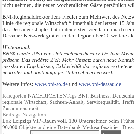
nicht nehmen, die neuen wöchentlichen Gäste persönlich w
BNI-Regionaldirektor Jens Fiedler zum Mehrwert des Netzw
Linie die regionale Wirtschaft.“ Innerhalb der letzten 15 Ja
das Dessauer Chapter hat in den ersten vier Jahren nach se
Dessauer Netzwerk gibt es in der Region über 20 weitere a
Hintergrund:
BNI® wurde 1985 von Unternehmensberater Dr. Ivan Misner 
präsent. Das erklärte Ziel: Mehr Umsatz durch neue Konta
messbaren Ergebnissen, Exklusivität der regional vertretenen
neutrales und unabhängiges Unternehmernetzwerk.
Weitere Infos:
www.bni-so.de
und
www.bni-dessau.de
Kategorien
NACHRICHTEN
Tags
BNI
,
Business
,
Deutschl
regionale Wirtschaft
,
Sachsen-Anhalt
,
Servicequalität
,
Treff
Zusammenarbeit
Beitrags-Navigation
Lok Leipzigs VIP-Raum voll. 130 Unternehmer beim Frühst
90.000 Objekte und eine Datenbank Medusa fasziniert Dres