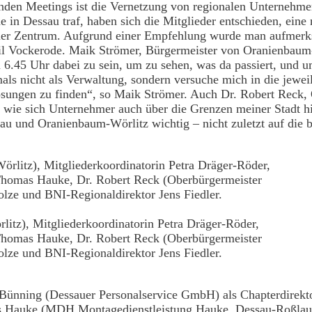
den Meetings ist die Vernetzung von regionalen Unternehmer
in Dessau traf, haben sich die Mitglieder entschieden, eine 
auer Zentrum. Aufgrund einer Empfehlung wurde man aufmerk
l Vockerode. Maik Strömer, Bürgermeister von Oranienbaum-W
 6.45 Uhr dabei zu sein, um zu sehen, was da passiert, und 
mals nicht als Verwaltung, sondern versuche mich in die jewe
ösungen zu finden“, so Maik Strömer. Auch Dr. Robert Reck,
en, wie sich Unternehmer auch über die Grenzen meiner Stad
au und Oranienbaum-Wörlitz wichtig – nicht zuletzt auf di
litz), Mitgliederkoordinatorin Petra Dräger-Röder,
 Thomas Hauke, Dr. Robert Reck (Oberbürgermeister
lze und BNI-Regionaldirektor Jens Fiedler.
Bünning (Dessauer Personalservice GmbH) als Chapterdirektor
Hauke (MDH Montagedienstleistung Hauke, Dessau-Roßlau) als