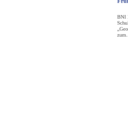
Frü
BNI 
Schu
„Geo
zu