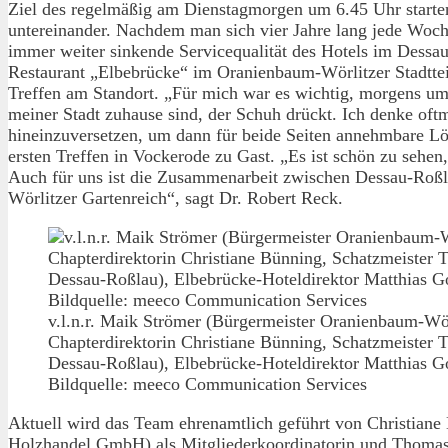
Ziel des regelmäßig am Dienstagmorgen um 6.45 Uhr starten
untereinander. Nachdem man sich vier Jahre lang jede Woche 
immer weiter sinkende Servicequalität des Hotels im Dess
Restaurant „Elbebrücke“ im Oranienbaum-Wörlitzer Stadttei
Treffen am Standort. „Für mich war es wichtig, morgens um
meiner Stadt zuhause sind, der Schuh drückt. Ich denke oft
hineinzuversetzen, um dann für beide Seiten annehmbare L
ersten Treffen in Vockerode zu Gast. „Es ist schön zu seh
Auch für uns ist die Zusammenarbeit zwischen Dessau-Roßl
Wörlitzer Gartenreich“, sagt Dr. Robert Reck.
v.l.n.r. Maik Strömer (Bürgermeister Oranienbaum-Wör
Chapterdirektorin Christiane Bünning, Schatzmeister
Dessau-Roßlau), Elbebrücke-Hoteldirektor Matthias Go
Bildquelle: meeco Communication Services
Aktuell wird das Team ehrenamtlich geführt von Christiane 
Holzhandel GmbH) als Mitgliederkoordinatorin und Thomas 