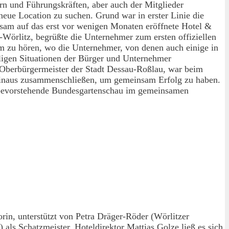
n und Führungskräften, aber auch der Mitglieder
neue Location zu suchen. Grund war in erster Linie die
sam auf das erst vor wenigen Monaten eröffnete Hotel &
örlitz, begrüßte die Unternehmer zum ersten offiziellen
um zu hören, wo die Unternehmer, von denen auch einige in
iligen Situationen der Bürger und Unternehmer
 Oberbürgermeister der Stadt Dessau-Roßlau, war beim
t hinaus zusammenschließen, um gemeinsam Erfolg zu haben.
e bevorstehende Bundesgartenschau im gemeinsamen
in, unterstützt von Petra Dräger-Röder (Wörlitzer
 Schatzmeister. Hoteldirektor Mattias Golze ließ es sich