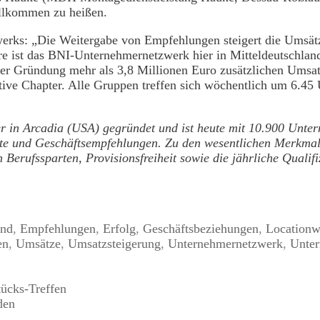
illkommen zu heißen.
erks: „Die Weitergabe von Empfehlungen steigert die Umsätz
hre ist das BNI-Unternehmernetzwerk hier in Mitteldeutschland
iner Gründung mehr als 3,8 Millionen Euro zusätzlichen Umsat
ktive Chapter. Alle Gruppen treffen sich wöchentlich um 6.
in Arcadia (USA) gegründet und ist heute mit 10.900 Unter
kte und Geschäftsempfehlungen. Zu den wesentlichen Merkmal
 Berufssparten, Provisionsfreiheit sowie die jährliche Qualifi
and
,
Empfehlungen
,
Erfolg
,
Geschäftsbeziehungen
,
Locationw
en
,
Umsätze
,
Umsatzsteigerung
,
Unternehmernetzwerk
,
Unte
ücks-Treffen
den