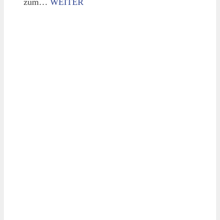
zum…
WEITER