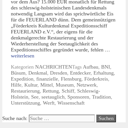
vor dem Aus? 15.000 EUR monatlich für Rettung
des schleswig-holsteinischen Landesdenkmals
notwendig Langsam wird das sprichwörtliche Eis
für die FEUERLAND dünn. Dem gemeinnützigen
„Förderkreis Kulturdenkmal Expeditionsschiff
FEUERLAND e.V.“, der eigens für die
denkmalgerechte Restaurierung und der
Wiederherstellung der Seetauglichkeit des
Expeditionsschiffes gegründet wurde, fehlen …
weiterlesen
Kategorien
NACHRICHTEN
Tags
Aufbau
,
BNI
,
Büsum
,
Denkmal
,
Dresden
,
Entdecker
,
Erhaltung
,
Expedition
,
finanzielle
,
Flensburg
,
Förderkreis
,
Hilfe
,
Kultur
,
Mittel
,
Museum
,
Netzwerk
,
Restaurierung
,
Rettung
,
Schiff
,
Schleswig-
Holstein
,
See
,
seetauglich
,
Sponsoren
,
Tradition
,
Unterstützung
,
Werft
,
Wissenschaft
Suche nach: