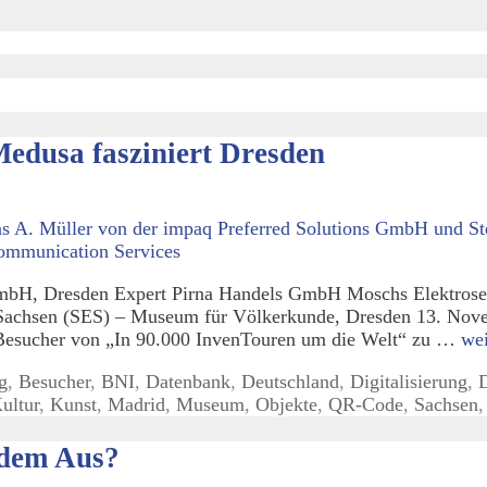
edusa fasziniert Dresden
GmbH, Dresden Expert Pirna Handels GmbH Moschs Elektros
Sachsen (SES) – Museum für Völkerkunde, Dresden 13. Nov
Besucher von „In 90.000 InvenTouren um die Welt“ zu …
wei
g
,
Besucher
,
BNI
,
Datenbank
,
Deutschland
,
Digitalisierung
,
ultur
,
Kunst
,
Madrid
,
Museum
,
Objekte
,
QR-Code
,
Sachsen
dem Aus?