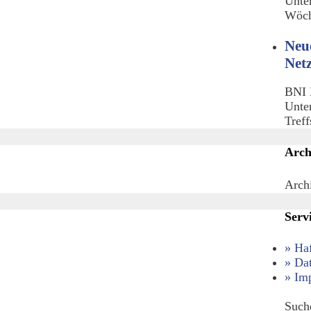
Unte
Wöch
Neu
Net
BNI 
Unte
Tref
Arch
Arch
Serv
» Ha
» Da
» Im
Such