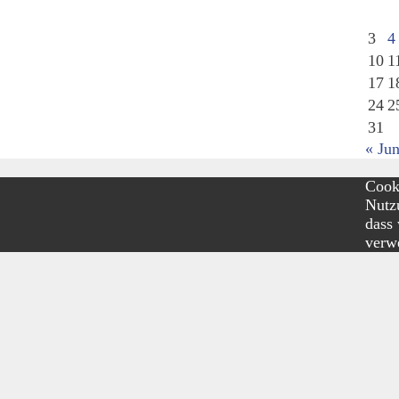
3
4
10
1
17
1
24
2
31
« Jun
Cooki
Nutzu
dass
verw