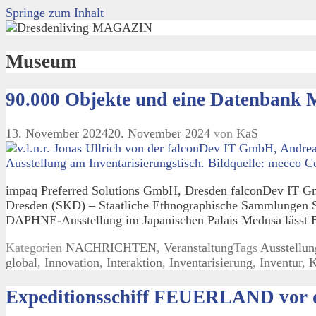
Springe zum Inhalt
Museum
90.000 Objekte und eine Datenbank M
13. November 2024
20. November 2024
von
KaS
impaq Preferred Solutions GmbH, Dresden falconDev IT 
Dresden (SKD) – Staatliche Ethnographische Sammlungen 
DAPHNE-Ausstellung im Japanischen Palais Medusa lässt 
Kategorien
NACHRICHTEN
,
Veranstaltung
Tags
Ausstellun
global
,
Innovation
,
Interaktion
,
Inventarisierung
,
Inventur
,
K
Expeditionsschiff FEUERLAND vor 