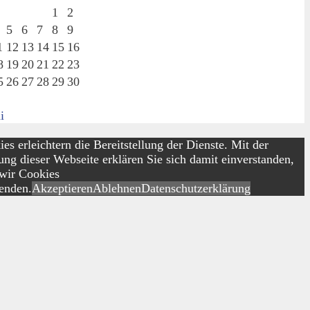
1
2
5
6
7
8
9
1
12
13
14
15
16
8
19
20
21
22
23
5
26
27
28
29
30
i
es erleichtern die Bereitstellung der Dienste. Mit der
ng dieser Webseite erklären Sie sich damit einverstanden,
 wir Cookies
enden.
Akzeptieren
Ablehnen
Datenschutzerklärung