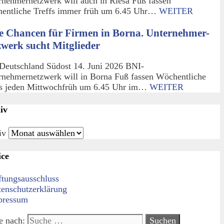
rnehmernetzwerk will auch in Riesa Fuß fassen
entliche Treffs immer früh um 6.45 Uhr…
WEITER
e Chancen für Firmen in Borna. Unternehmer-
zwerk sucht Mitglieder
Deutschland Südost 14. Juni 2026 BNI-
rnehmernetzwerk will in Borna Fuß fassen Wöchentliche
fs jeden Mittwochfrüh um 6.45 Uhr im…
WEITER
iv
iv
ice
ftungsausschluss
tenschutzerklärung
pressum
e nach: