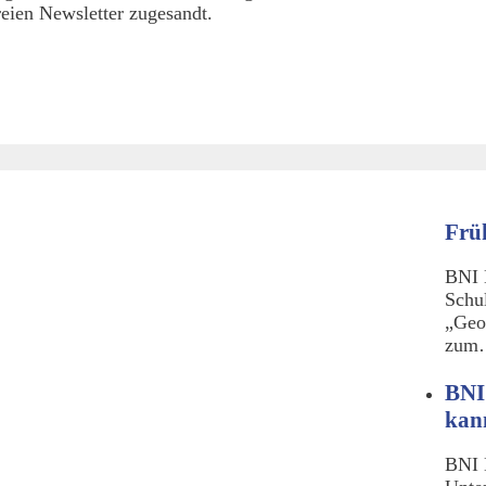
eien Newsletter zugesandt.
Frü
BNI 
Schu
„Geo
zu
BNI
kan
BNI 