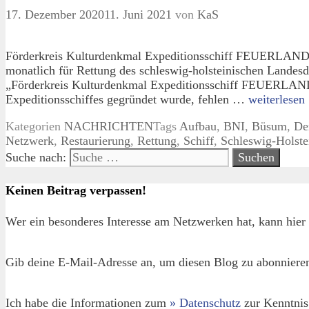
17. Dezember 2020
11. Juni 2021
von
KaS
Förderkreis Kulturdenkmal Expeditionsschiff FEUERLAN
monatlich für Rettung des schleswig-holsteinischen Land
„Förderkreis Kulturdenkmal Expeditionsschiff FEUERLAND e.
Expeditionsschiffes gegründet wurde, fehlen …
weiterlesen
Kategorien
NACHRICHTEN
Tags
Aufbau
,
BNI
,
Büsum
,
De
Netzwerk
,
Restaurierung
,
Rettung
,
Schiff
,
Schleswig-Holste
Suche nach:
Keinen Beitrag verpassen!
Wer ein besonderes Interesse am Netzwerken hat, kann hier 
Gib deine E-Mail-Adresse an, um diesen Blog zu abonnieren
Ich habe die Informationen zum
» Datenschutz
zur Kenntnis