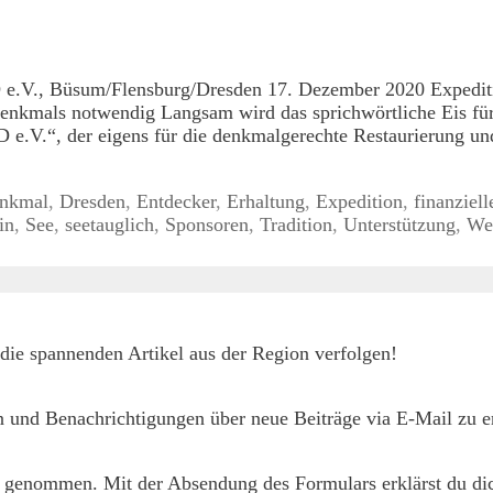
D e.V., Büsum/Flensburg/Dresden 17. Dezember 2020 Expe
esdenkmals notwendig Langsam wird das sprichwörtliche Ei
V.“, der eigens für die denkmalgerechte Restaurierung und 
nkmal
,
Dresden
,
Entdecker
,
Erhaltung
,
Expedition
,
finanziell
in
,
See
,
seetauglich
,
Sponsoren
,
Tradition
,
Unterstützung
,
We
die spannenden Artikel aus der Region verfolgen!
 und Benachrichtigungen über neue Beiträge via E-Mail zu er
 genommen. Mit der Absendung des Formulars erklärst du dic