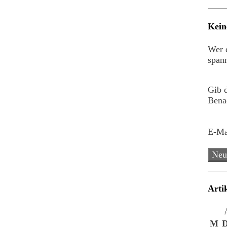
Kein
Wer e
spann
Gib 
Benac
E-Ma
Neu
Arti
M