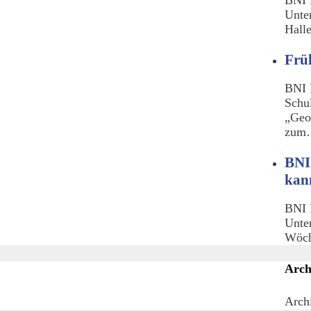
Unte
Hall
Frü
BNI 
Schu
„Geo
zu
BNI
kan
BNI 
Unte
Wöch
Arch
Arch