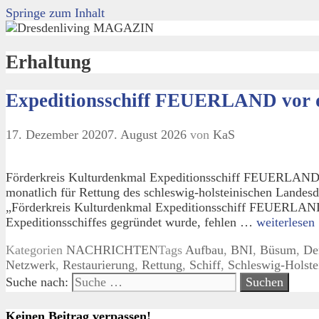
Springe zum Inhalt
Erhaltung
Expeditionsschiff FEUERLAND vor 
17. Dezember 2020
7. August 2026
von
KaS
Förderkreis Kulturdenkmal Expeditionsschiff FEUERLAN
monatlich für Rettung des schleswig-holsteinischen Land
„Förderkreis Kulturdenkmal Expeditionsschiff FEUERLAND e.
Expeditionsschiffes gegründet wurde, fehlen …
weiterlesen
Kategorien
NACHRICHTEN
Tags
Aufbau
,
BNI
,
Büsum
,
De
Netzwerk
,
Restaurierung
,
Rettung
,
Schiff
,
Schleswig-Holste
Suche nach:
Keinen Beitrag verpassen!