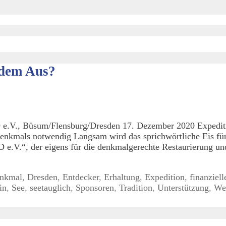
dem Aus?
D e.V., Büsum/Flensburg/Dresden 17. Dezember 2020 Expe
esdenkmals notwendig Langsam wird das sprichwörtliche Ei
V.“, der eigens für die denkmalgerechte Restaurierung und 
nkmal
,
Dresden
,
Entdecker
,
Erhaltung
,
Expedition
,
finanziell
in
,
See
,
seetauglich
,
Sponsoren
,
Tradition
,
Unterstützung
,
We