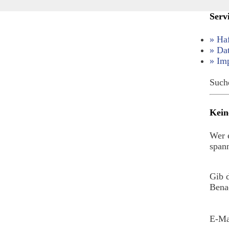
Serv
» Ha
» Da
» Im
Such
Kein
Wer e
spann
Gib 
Benac
E-Ma