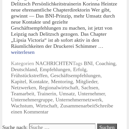
Delitzsch Persönlichkeitstrainerin Korinna Heintze
neue ehrenamtliche Chapterdirektorin Wer gibt,
gewinnt — Das BNI-Prinzip, mehr Umsatz durch
neue Kontakte und gezielte
Geschäftsempfehlungen zu machen, ist jetzt von
Leipzig nach Delitzsch gezogen. Das Chapter
„Lipsia Victoria“ ist ab sofort aktiv in den
Räumlichkeiten der Druckerei Schimmer …
weiterlesen
Kategorien
NACHRICHTEN
Tags
BNI
,
Coaching
,
Deutschland
,
Empfehlungen
,
Erfolg
,
Frühstückstreffen
,
Geschäftsempfehlungen
,
Kapitel
,
Kontakte
,
Mentoring
,
Mitglieder
,
Netzwerken
,
Regionalwirtschaft
,
Sachsen
,
Teamarbeit
,
Trainerin
,
Umsatz
,
Unternehmer
,
Unternehmergruppe
,
Unternehmernetzwerk
,
Wachstum
,
Wirtschaft
,
Zusammenarbeit
Schreibe
einen Kommentar
Suche nach: