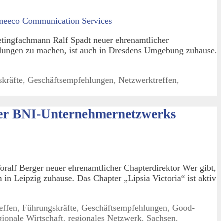
ingfachmann Ralf Spadt neuer ehrenamtlicher
lungen zu machen, ist auch in Dresdens Umgebung zuhause.
kräfte
,
Geschäftsempfehlungen
,
Netzwerktreffen
,
iger BNI-Unternehmernetzwerks
alf Berger neuer ehrenamtlicher Chapterdirektor Wer gibt,
n Leipzig zuhause. Das Chapter „Lipsia Victoria“ ist aktiv
effen
,
Führungskräfte
,
Geschäftsempfehlungen
,
Good-
gionale Wirtschaft
,
regionales Netzwerk
,
Sachsen
,