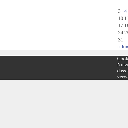
3
4
10
1
17
1
24
2
31
« Jun
Cooki
Nutzu
dass
verw