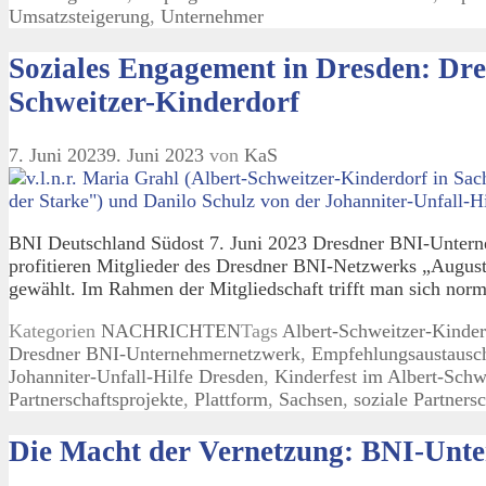
Umsatzsteigerung
,
Unternehmer
Soziales Engagement in Dresden: Dr
Schweitzer-Kinderdorf
7. Juni 2023
9. Juni 2023
von
KaS
BNI Deutschland Südost 7. Juni 2023 Dresdner BNI-Unterneh
profitieren Mitglieder des Dresdner BNI-Netzwerks „August
gewählt. Im Rahmen der Mitgliedschaft trifft man sich no
Kategorien
NACHRICHTEN
Tags
Albert-Schweitzer-Kinder
Dresdner BNI-Unternehmernetzwerk
,
Empfehlungsaustausc
Johanniter-Unfall-Hilfe Dresden
,
Kinderfest im Albert-Schw
Partnerschaftsprojekte
,
Plattform
,
Sachsen
,
soziale Partnersc
Die Macht der Vernetzung: BNI-Unte