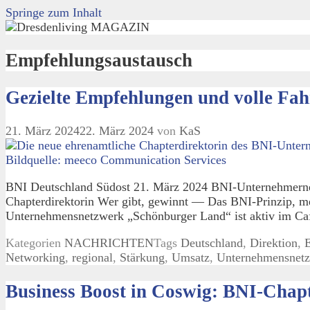
Springe zum Inhalt
Empfehlungsaustausch
Gezielte Empfehlungen und volle Fa
21. März 2024
22. März 2024
von
KaS
BNI Deutschland Südost 21. März 2024 BNI-Unternehmernet
Chapterdirektorin Wer gibt, gewinnt — Das BNI-Prinzip, m
Unternehmensnetzwerk „Schönburger Land“ ist aktiv im Ca
Kategorien
NACHRICHTEN
Tags
Deutschland
,
Direktion
,
Networking
,
regional
,
Stärkung
,
Umsatz
,
Unternehmensnet
Business Boost in Coswig: BNI-Chap