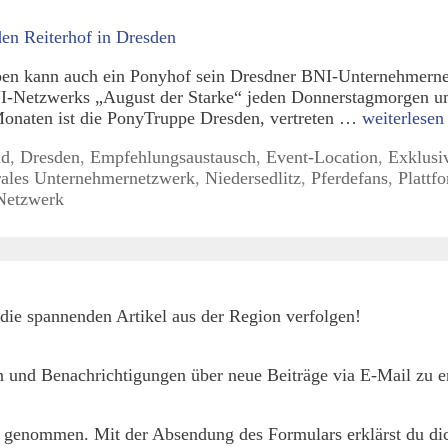
en kann auch ein Ponyhof sein Dresdner BNI-Unternehmerne
BNI-Netzwerks „August der Starke“ jeden Donnerstagmorgen 
onaten ist die PonyTruppe Dresden, vertreten …
weiterlesen
nd
,
Dresden
,
Empfehlungsaustausch
,
Event-Location
,
Exklusiv
rales Unternehmernetzwerk
,
Niedersedlitz
,
Pferdefans
,
Plattf
Netzwerk
die spannenden Artikel aus der Region verfolgen!
 und Benachrichtigungen über neue Beiträge via E-Mail zu er
 genommen. Mit der Absendung des Formulars erklärst du dic