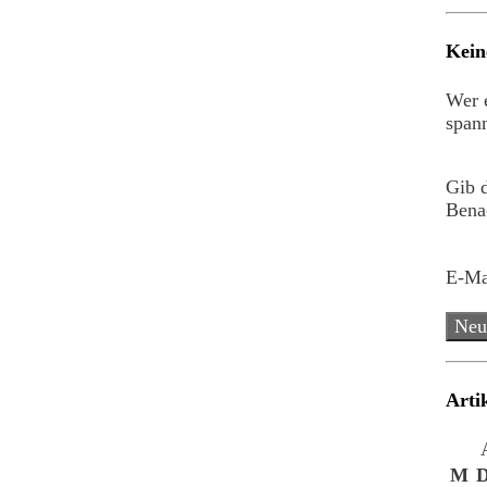
Kein
Wer e
spann
Gib 
Benac
E-Ma
Neu
Arti
M