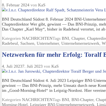
8. Februar 2024
von
KaS
BNI Deutschland Südost 8. Februar 2024 BNI-Unternehmern
Chapterdirektor Wer gibt, gewinnt — Das BNI-Prinzip, me
Das Chapter „Karl May“, bisher in Radebeul verortet, ist ab
Kategorien
NACHRICHTEN
Tags
BNI
,
Chapter
,
Chapterdir
Radebeul
,
Sachsen
,
Unternehmer
,
Unternehmernetzwerk
,
Wi
Netzwerken für mehr Erfolg: Toralf
4. Juli 2023
7. Juli 2023
von
KaS
BNI Deutschland Südost 4. Juli 2023 Leipziger BNI-Unterne
gewinnt — Das BNI-Prinzip, mehr Umsatz durch neue Kontakt
im „Good-Morning-Hotel“ in Leipzig-Nordost. Hier vereine
Kategorien
NACHRICHTEN
Tags
BNI
,
BNI-Chapter
,
Chapt
Morning-Hotel
,
Leipziger BNI-Unternehmernetzwerk
,
Lipsi