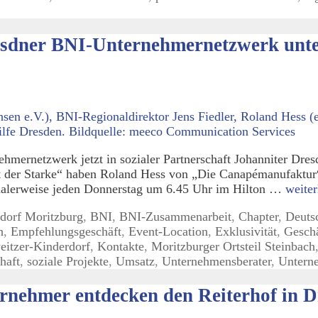
esdner BNI-Unternehmernetzwerk unter
mernetzwerk jetzt in sozialer Partnerschaft Johanniter Dre
 der Starke“ haben Roland Hess von „Die Canapémanufaktur“ 
rmalerweise jeden Donnerstag um 6.45 Uhr im Hilton …
weiter
dorf Moritzburg
,
BNI
,
BNI-Zusammenarbeit
,
Chapter
,
Deuts
h
,
Empfehlungsgeschäft
,
Event-Location
,
Exklusivität
,
Gesch
eitzer-Kinderdorf
,
Kontakte
,
Moritzburger Ortsteil Steinbach
haft
,
soziale Projekte
,
Umsatz
,
Unternehmensberater
,
Untern
rnehmer entdecken den Reiterhof in D