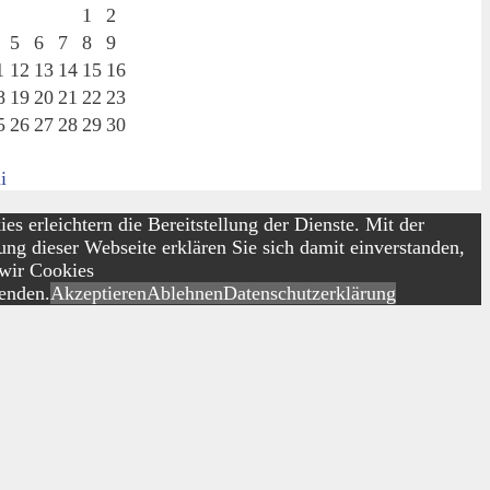
1
2
5
6
7
8
9
1
12
13
14
15
16
8
19
20
21
22
23
5
26
27
28
29
30
i
es erleichtern die Bereitstellung der Dienste. Mit der
ng dieser Webseite erklären Sie sich damit einverstanden,
 wir Cookies
enden.
Akzeptieren
Ablehnen
Datenschutzerklärung