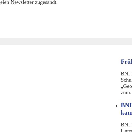
eien Newsletter zugesandt.
Frü
BNI 
Schu
„Geo
zu
BNI
kan
BNI 
Unte