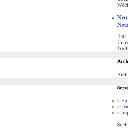
Wöch
Neu
Net
BNI 
Unte
Tref
Arch
Arch
Serv
» Ha
» Da
» Im
Such