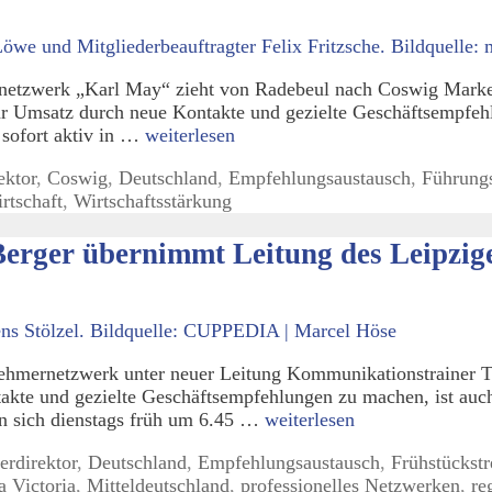
etzwerk „Karl May“ zieht von Radebeul nach Coswig Market
hr Umsatz durch neue Kontakte und gezielte Geschäftsempfeh
 sofort aktiv in …
weiterlesen
ektor
,
Coswig
,
Deutschland
,
Empfehlungsaustausch
,
Führungs
rtschaft
,
Wirtschaftsstärkung
 Berger übernimmt Leitung des Leipz
hmernetzwerk unter neuer Leitung Kommunikationstrainer Tor
e und gezielte Geschäftsempfehlungen zu machen, ist auch i
n sich dienstags früh um 6.45 …
weiterlesen
erdirektor
,
Deutschland
,
Empfehlungsaustausch
,
Frühstückstr
a Victoria
,
Mitteldeutschland
,
professionelles Netzwerken
,
re