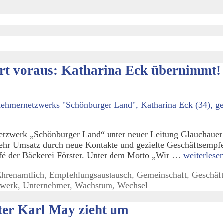
hrt voraus: Katharina Eck übernimmt!
zwerk „Schönburger Land“ unter neuer Leitung Glauchauer S
ehr Umsatz durch neue Kontakte und gezielte Geschäftsempfe
fé der Bäckerei Förster. Unter dem Motto „Wir …
weiterlese
Ehrenamtlich
,
Empfehlungsaustausch
,
Gemeinschaft
,
Geschäf
zwerk
,
Unternehmer
,
Wachstum
,
Wechsel
ter Karl May zieht um