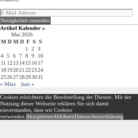
E-
Mail
Neuigkeiten zusenden
Adresse
Artikel Kalender »
Mai 2026
M
D
M
D
F
S
S
1
2
3
4
5
6
7
8
9
10
11
12
13
14
15
16
17
18
19
20
21
22
23
24
25
26
27
28
29
30
31
« März
Juni »
Cookies erleichtern die Bereitstellung der Dienste. Mit der
Nutzung dieser Webseite erklären Sie sich damit
einverstanden, dass wir Cookies
verwenden.
Akzeptieren
Ablehnen
Datenschutzerklärung