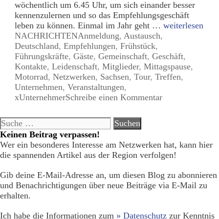
wöchentlich um 6.45 Uhr, um sich einander besser
kennenzulernen und so das Empfehlungsgeschäft
leben zu können. Einmal im Jahr geht …
weiterlesen
Kategorien
Tags
NACHRICHTEN
Anmeldung
,
Austausch
,
Deutschland
,
Empfehlungen
,
Frühstück
,
Führungskräfte
,
Gäste
,
Gemeinschaft
,
Geschäft
,
Kontakte
,
Leidenschaft
,
Mitglieder
,
Mittagspause
,
Motorrad
,
Netzwerken
,
Sachsen
,
Tour
,
Treffen
,
Unternehmen
,
Veranstaltungen
,
xUnternehmer
Schreibe einen Kommentar
Suche
nach:
Keinen Beitrag verpassen!
Wer ein besonderes Interesse am Netzwerken hat, kann hier
die spannenden Artikel aus der Region verfolgen!
Gib deine E-Mail-Adresse an, um diesen Blog zu abonnieren
und Benachrichtigungen über neue Beiträge via E-Mail zu
erhalten.
Ich habe die Informationen zum
» Datenschutz
zur Kenntnis