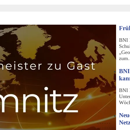
Frü
BNI 
Schu
„Geo
zu
BNI
kan
BNI 
Unte
Wöch
Neu
Net