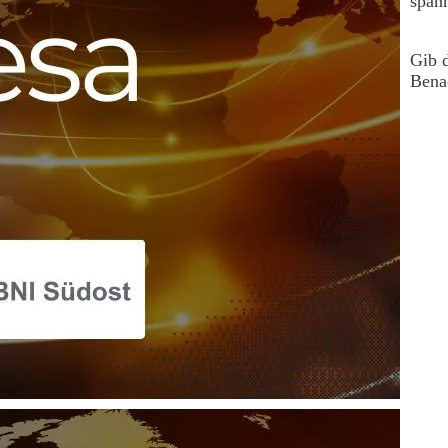
spann
Gib 
Benac