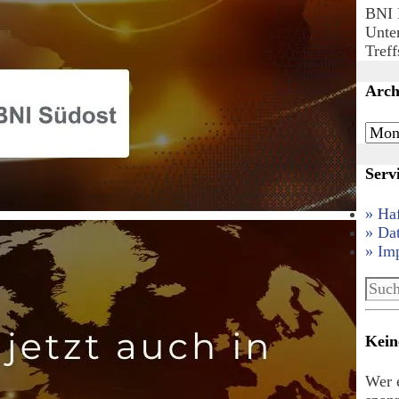
BNI 
Unte
Tref
Arch
Arch
Serv
» Ha
» Da
» Im
Such
nach:
Kein
Wer e