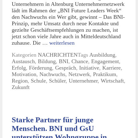
Unternehmern in Altenburg Unternehmernetzwerk
lädt im Rahmen der „BNI Future Leaders Week“
den Nachwuchs ein Wer gibt, gewinnt – Das BNI-
Prinzip, mehr Umsatz durch neue Kontakte und
gezielte Geschäftsempfehlungen zu machen, ist
jetzt schon viele Jahre auch in Mitteldeutschland
zuhause. Die …
weiterlesen
Kategorien
NACHRICHTEN
Tags
Ausbildung
,
Austausch
,
Bildung
,
BNI
,
Chance
,
Engagement
,
Erfolg
,
Förderung
,
Gespräch
,
Initiative
,
Karriere
,
Motivation
,
Nachwuchs
,
Netzwerk
,
Praktikum
,
Region
,
Schule
,
Schüler
,
Unternehmer
,
Wirtschaft
,
Zukunft
Starke Partner für junge
Menschen. BNI und GsU
unterstützen Wohngruppe in